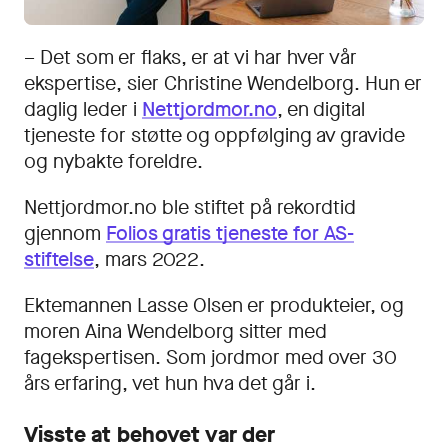
– Det som er flaks, er at vi har hver vår
ekspertise, sier Christine Wendelborg. Hun er
daglig leder i
Nettjordmor.no
, en digital
tjeneste for støtte og oppfølging av gravide
Logg inn
Bli kunde
og nybakte foreldre.
Nettjordmor.no ble stiftet på rekordtid
gjennom
Folios gratis tjeneste for AS-
stiftelse
, mars 2022.
Ektemannen Lasse Olsen er produkteier, og
moren Aina Wendelborg sitter med
fagekspertisen. Som jordmor med over 30
års erfaring, vet hun hva det går i.
Visste at behovet var der