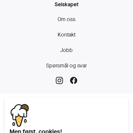
Selskapet
Om oss
Kontakt
Jobb
Spørsmål og svar
Org.nr. 919 638 095
Folio er ikke en bank. Alle banktjenester i Folio leveres av
Sparebanken Norge, gjennom Folio.
Men først, cookies!