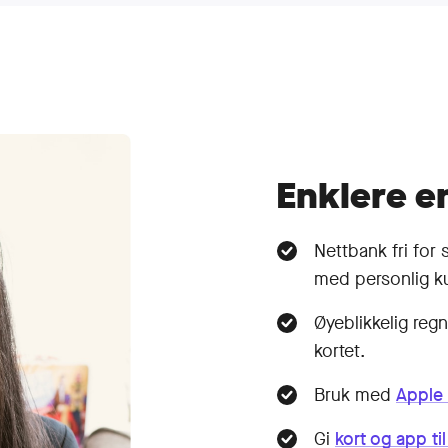
Enklere e
Nettbank fri for s
med personlig k
Øyeblikkelig reg
kortet.
Bruk med
Apple
Gi
kort og app ti