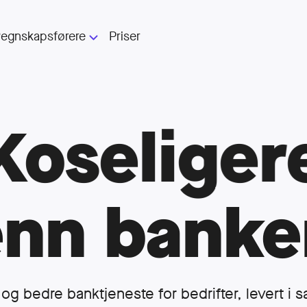
egnskapsførere
Priser
For regnskapsførere
Folio for regnskapsførere
Koseliger
ytt AS
Trenger du regnskapsfører?
Regnskapsførere som kan Folio
enn banke
e
 og bedre bank­tjeneste for bedrifter, levert 