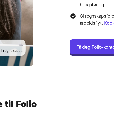
bilagsføring.
Gi regnskapsfører
arbeidsflyt.
Kobl
Få deg Folio-kont
 til Folio