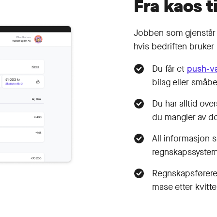
Fra kaos ti
Jobben som gjenstår 
hvis bedriften bruker 
Du får et
push-va
bilag eller småb
Du har alltid ove
du mangler av d
All informasjon s
regnskapssystem
Regnskapsføreren 
mase etter kvitter