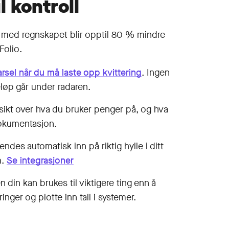
l kontroll
med regn­skapet blir opptil 80 % mindre
Folio.
rsel når du må laste opp kvittering
. Ingen
eløp går under radaren.
rsikt over hva du bruker penger på, og hva
okumentasjon.
endes automatisk inn på riktig hylle i ditt
.
Se integrasjoner
din kan brukes til viktigere ting enn å
inger og plotte inn tall i systemer.