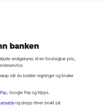
nn banken
kjulte smågebyrer, til en forut­sigbar pris,
undeservice.
nskap når du betaler regninger og bruker
 Pay
, Google Pay og Vipps.
l ansatte
og dropp timer brukt på