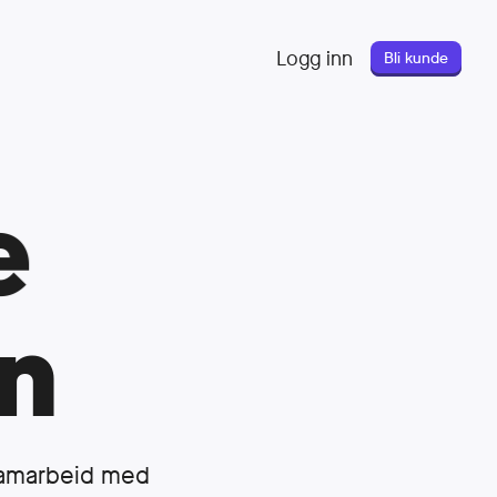
Logg inn
Bli kunde
e
n
i samarbeid med