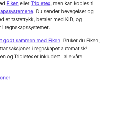
med
Fiken
eller
Tripletex
, men kan kobles til
skaps­systemene
. Du sender bevegelser og
ed et tastetrykk, betaler med KID, og
r i regnskapssystemet.
lt godt sammen med Fiken
. Bruker du Fiken,
trans­aksjoner i regn­skapet automatisk!
n og Tripletex er inkludert i alle våre
joner