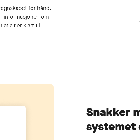
i regnskapet for hånd.
ter informasjonen om
t alt er klart til
Snakker m
systemet 