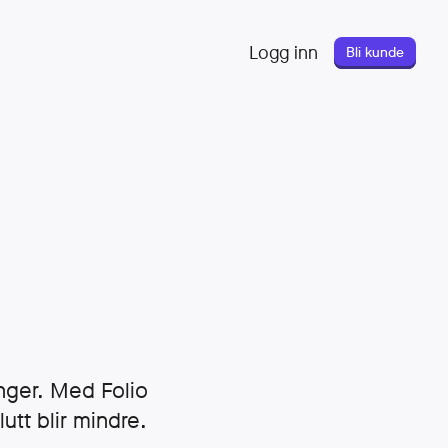
Logg inn
Bli kunde
enger. Med Folio
utt blir mindre.