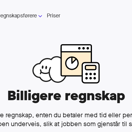
egnskapsførere
Priser
For regnskapsførere
Folio for regnskapsførere
ytt AS
Trenger du regnskapsfører?
Regnskapsførere som kan Folio
Billigere regnskap
e
re regnskap, enten du betaler med tid eller p
en underveis, slik at jobben som gjenstår til sl