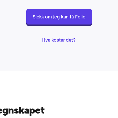
Sjekk om jeg kan få Folio
stem
Hva koster det?
regnskapet