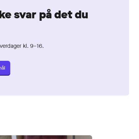
ke svar på det du
erdager kl. 9⁠–⁠16.
mål