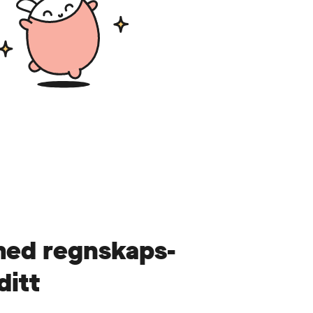
ed regn­skaps­
ditt