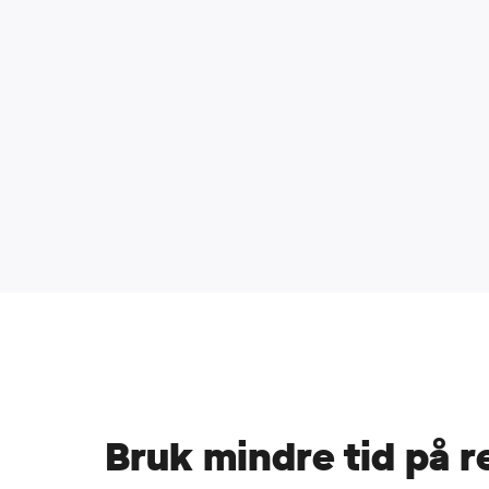
Mindre regnskap
Kobles til ditt regnskapssy
Bruk mindre tid på 