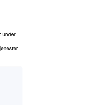
t under
tjeneste
r