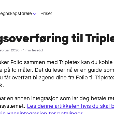
egnskapsførere
Priser
For regnskapsførere
gsoverføring til Tripl
Folio for regnskapsførere
ytt AS
februar 2026
・
1 min lesetid
Trenger du regnskapsfører?
uker Folio sammen med Tripletex kan du kob
Regnskapsførere som kan Folio
 på to måter. Det du leser nå er en guide som
 får overført bilagene dine fra Folio til Triplete
e
k.
har en annen integrasjon som lar deg betale ret
ssystemet.
Les denne artikkelen hvis du skal 
sin Bankintegrasjon for betalinger
.