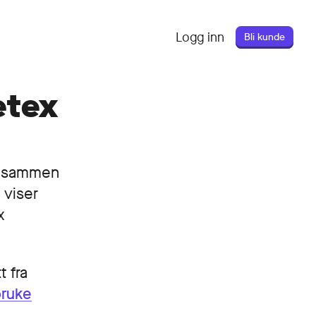
Logg inn
Bli kunde
etex
le sammen
 viser
x
t fra
bruke