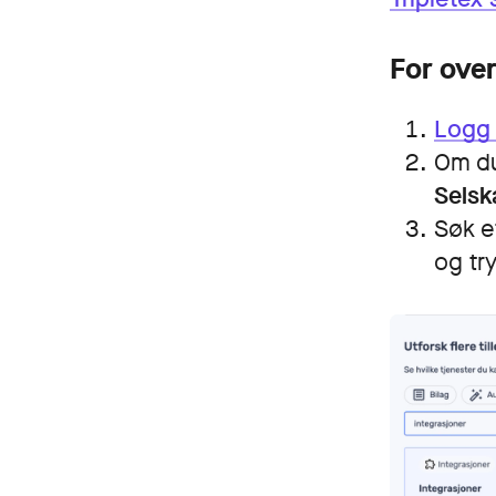
For over
Mindre regnskap
Kobles til ditt regnskapssy
Logg i
Om du
Selsk
Søk e
og tr