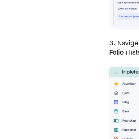
3. Naviger
Folio
i lis