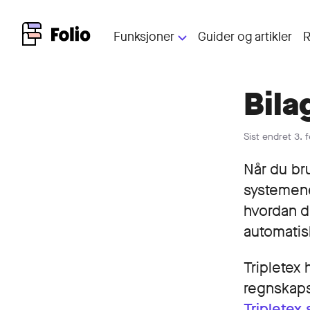
Funksjoner
Guider og artikler
R
Bila
Starte AS
Rask hjelp til å registrere n
Sist endret
3. 
Når du br
systemene
Bedriftskonto
hvordan du
Gjør økonomistyring enkler
automatis
Tripletex 
Bedriftskort
regnskap
Lar deg bokføre kjøp i farta
Tripletex 