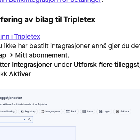
føring av bilag til Tripletex
stem
nn i Tripletex
 ikke har bestilt integrasjoner ennå gjør du de
ap → Mitt abonnement
.
tter
Integrasjoner
under
Utforsk
flere tilleggs
ykk
Aktiver